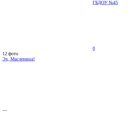
ГБДОУ №45
0
12 фото
Эх, Масленица!
—