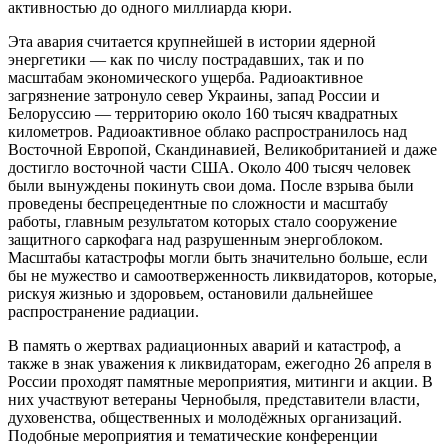
активностью до одного миллиарда кюри.
Эта авария считается крупнейшей в истории ядерной
энергетики — как по числу пострадавших, так и по
масштабам экономического ущерба. Радиоактивное
загрязнение затронуло север Украины, запад России и
Белоруссию — территорию около 160 тысяч квадратных
километров. Радиоактивное облако распространилось над
Восточной Европой, Скандинавией, Великобританией и даже
достигло восточной части США. Около 400 тысяч человек
были вынуждены покинуть свои дома. После взрыва были
проведены беспрецедентные по сложности и масштабу
работы, главным результатом которых стало сооружение
защитного саркофага над разрушенным энергоблоком.
Масштабы катастрофы могли быть значительно больше, если
бы не мужество и самоотверженность ликвидаторов, которые,
рискуя жизнью и здоровьем, остановили дальнейшее
распространение радиации.
В память о жертвах радиационных аварий и катастроф, а
также в знак уважения к ликвидаторам, ежегодно 26 апреля в
России проходят памятные мероприятия, митинги и акции. В
них участвуют ветераны Чернобыля, представители власти,
духовенства, общественных и молодёжных организаций.
Подобные мероприятия и тематические конференции