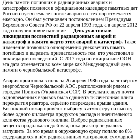
День памяти погибших в радиационных авариях и
катастрофах появился в официальном календаре памятных дат
России спустя семь лет после аварии и с тех пор отмечается
ежегодно. Он был установлен постановлением Президиума
Верховного Совета РФ от 22 апреля 1993 года, а в апреле 2012
года получил новое название —
День участников
ликвидации последствий радиационных аварий и
катастроф и памяти жертв этих аварий и катастроф.
Такое
изменение позволило одновременно увековечить память
погибших и выразить признательность тем, кто участвовал в
ликвидации последствий. С 2017 года по инициативе ООН
эта дата отмечается во всём мире как Международный день
памяти о чернобыльской катастрофе.
Авария произошла в ночь на 26 апреля 1986 года на четвёртом
энергоблоке Чернобыльской АЭС, расположенной рядом с
городом Припять (Украинская ССР). В результате двух почти
одновременных взрывов была сдвинута тысячетонная плита
перекрытия реактора, серьёзно повреждена крыша здания.
Возникший пожар привёл к выбросу в атмосферу на высоту
более одного километра продуктов распада и значительного
количества уранового топлива. Выброс радиоактивных
веществ продолжался до 6 мая, пока реактор не удалось
заглушить. За это время в окружающую среду попало до 8%
содержащихся в нём радиоактивных материалов, суммарной