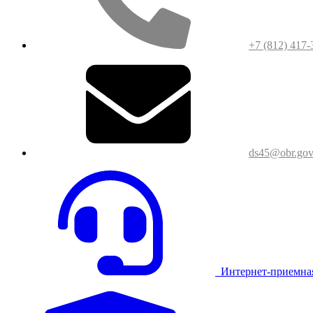
+7 (812) 417-
ds45@obr.gov
Интернет-приемна