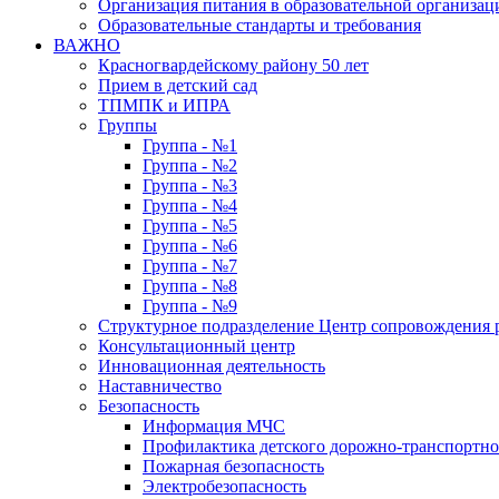
Организация питания в образовательной организац
Образовательные стандарты и требования
ВАЖНО
Красногвардейскому району 50 лет
Прием в детский сад
ТПМПК и ИПРА
Группы
Группа - №1
Группа - №2
Группа - №3
Группа - №4
Группа - №5
Группа - №6
Группа - №7
Группа - №8
Группа - №9
Структурное подразделение Центр сопровождения р
Консультационный центр
Инновационная деятельность
Наставничество
Безопасность
Информация МЧС
Профилактика детского дорожно-транспортно
Пожарная безопасность
Электробезопасность