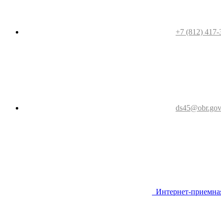
+7 (812) 417-
ds45@obr.gov
Интернет-приемна