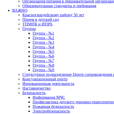
Организация питания в образовательной организац
Образовательные стандарты и требования
ВАЖНО
Красногвардейскому району 50 лет
Прием в детский сад
ТПМПК и ИПРА
Группы
Группа - №1
Группа - №2
Группа - №3
Группа - №4
Группа - №5
Группа - №6
Группа - №7
Группа - №8
Группа - №9
Структурное подразделение Центр сопровождения р
Консультационный центр
Инновационная деятельность
Наставничество
Безопасность
Информация МЧС
Профилактика детского дорожно-транспортно
Пожарная безопасность
Электробезопасность