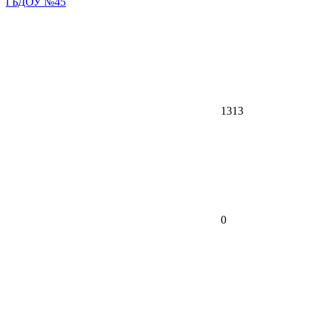
ГБДОУ №45
1313
0