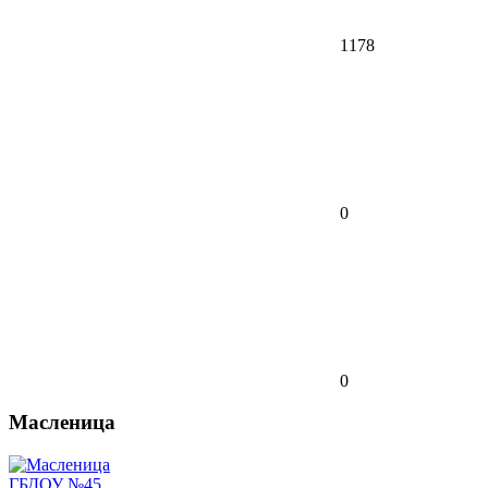
1178
0
0
Масленица
ГБДОУ №45