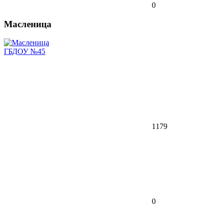
0
Масленица
ГБДОУ №45
1179
0