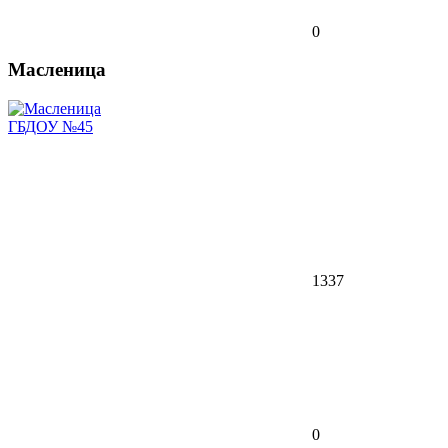
0
Масленица
ГБДОУ №45
1337
0