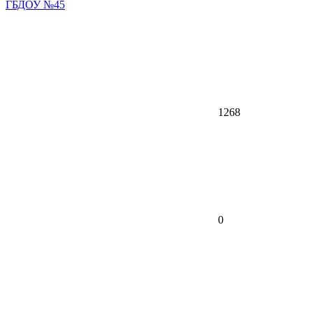
ГБДОУ №45
1268
0