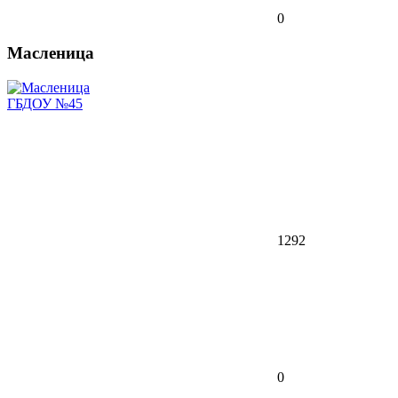
0
Масленица
ГБДОУ №45
1292
0