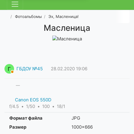
Фотоальбомы
Эх, Масленица!
Масленица
Г
ГБДОУ №45
28.02.2020
19:06
—
Canon EOS 550D
f/4.5
1/50
100
18/1
Формат файла
JPG
Размер
1000×666